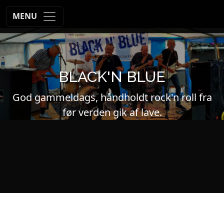
MENU
BLACK'N BLUE
God gammeldags, håndholdt rock'n roll fra
før verden gik af lave.