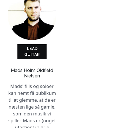
LEAD
GUITAR
Mads Holm Oldfield
Nielsen
Mads' fills og soloer
kan nemt få publikum
til at glemme, at de er
næsten lige så gamle,
som den musik vi
spiller. Mads er (noget
ufortjent) aldrig